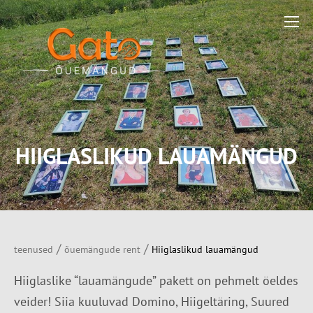
HIIGLASLIKUD LAUAMÄNGUD
/
/
teenused
õuemängude rent
Hiiglaslikud lauamängud
Hiiglaslike “lauamängude” pakett on pehmelt öeldes
veider! Siia kuuluvad Domino, Hiigeltäring, Suured