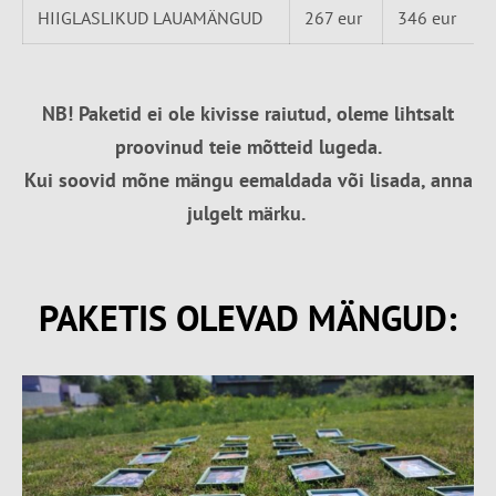
HIIGLASLIKUD LAUAMÄNGUD
267 eur
346 eur
NB! Paketid ei ole kivisse raiutud, oleme lihtsalt
proovinud teie mõtteid lugeda.
Kui soovid mõne mängu eemaldada või lisada, anna
julgelt märku.
PAKETIS OLEVAD MÄNGUD: