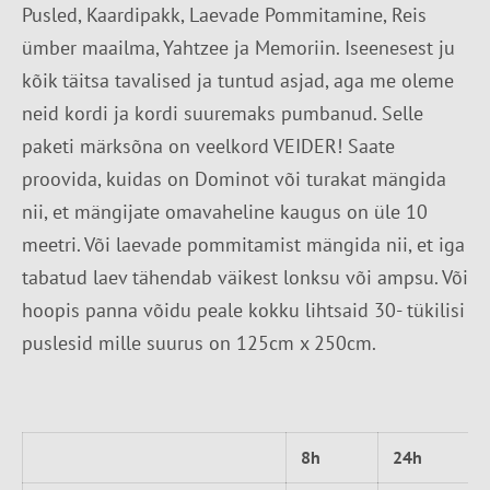
Pusled, Kaardipakk, Laevade Pommitamine, Reis
ümber maailma, Yahtzee ja Memoriin. Iseenesest ju
kõik täitsa tavalised ja tuntud asjad, aga me oleme
neid kordi ja kordi suuremaks pumbanud. Selle
paketi märksõna on veelkord VEIDER! Saate
proovida, kuidas on Dominot või turakat mängida
nii, et mängijate omavaheline kaugus on üle 10
meetri. Või laevade pommitamist mängida nii, et iga
tabatud laev tähendab väikest lonksu või ampsu. Või
hoopis panna võidu peale kokku lihtsaid 30- tükilisi
puslesid mille suurus on 125cm x 250cm.
8h
24h