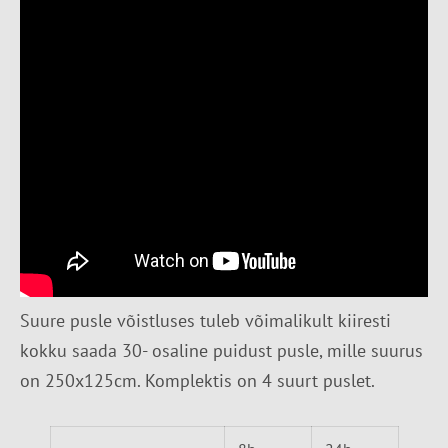
Suure pusle võistluses tuleb võimalikult kiiresti
kokku saada 30- osaline puidust pusle, mille suurus
on 250x125cm. Komplektis on 4 suurt puslet.