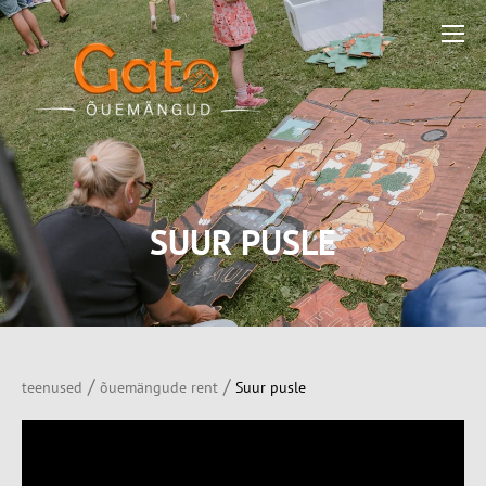
SUUR PUSLE
/
/
teenused
õuemängude rent
Suur pusle