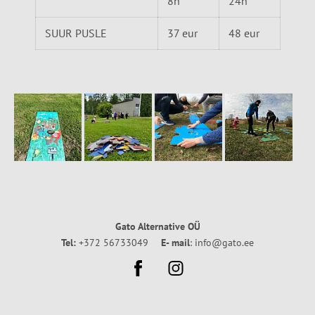
8h
24h
SUUR PUSLE
37 eur
48 eur
Gato Alternative OÜ
Tel:
+372 56733049
E- mail
: info@gato.ee