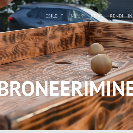
ESILEHT
MÜÜK
RENT
RENDI HIN
BRONEERIMIN