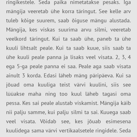
ringikestele. Seda paika nimetatakse pesaks.
Iga
mängija
veeretab ühe korra täringut.
See kelle arv
tuleb kõige suurem, saab õiguse mängu alustada.
Mängija, kes viskas suurima arvu silmi, veeretab
veelkord täringut. Kui ta saab ühe, paneb ta ühe
kuuli lihtsalt peale. Kui ta saab kuue, siis saab ta
ühe kuuli peale panna ja lisaks veel visata. 2, 3, 4
ega 5-ga peale panna ei saa. Peale aga saab visata
ainult 3 korda. Edasi läheb mäng päripäeva. Kui sa
jõuad oma kuuliga teist värvi kuulini, siis see
lüüakse maha ning too kuul läheb tagasi oma
pessa. Kes sai peale alustab viskamist. Mängija käib
nii palju samme, kui palju silmi ta sai. Kuuega saab
veel visata. Võidab see, kes jõuab esimesena
kuulidega sama värvi vertikaalsetele ringidele. Seda