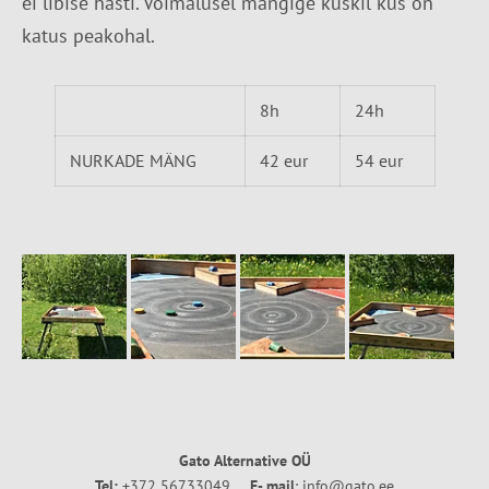
ei libise hästi. Võimalusel mängige kuskil kus on
katus peakohal.
8h
24h
NURKADE MÄNG
42 eur
54 eur
Gato Alternative OÜ
Tel:
+372 56733049
E- mail
: info@gato.ee