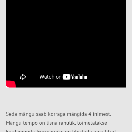
Seda mängu saab korraga mängida 4 inimest.
Mängu tempo on üsna rahulik, toimetatakse
kordamööda. Eesmärgiks on libistada oma litrid