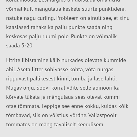
võimalikult mängulaua keskele suurte punktideni,
natuke nagu curling. Probleem on ainult see, et sinu
kaaslased tahaks ka palju punkte saada ning
keskosas palju ruumi pole. Punkte on võimalik
saada 5-20.
Litrite libistamine käib nurkades olevate kummide
abil. Aseta litter sobivasse kohta, võta nurgas
rippuvast pallikesest kinni, tõmba ja lase lahti.
Mugav onju. Soovi korral võite selle abinööri ka
kõrvale lükata ja mängulaua sees olevat kummi
otse tõmmata. Leppige see enne kokku, kuidas kõik
tõmbavad, siis on võistlus võrdne. Väljastpoolt
tõmmates on mäng tavaliselt keerulisem.