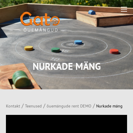
NURKADE MÄNG
/
/
/
Kontakt
Teenused
õuemängude rent DEMO
Nurkade mäng