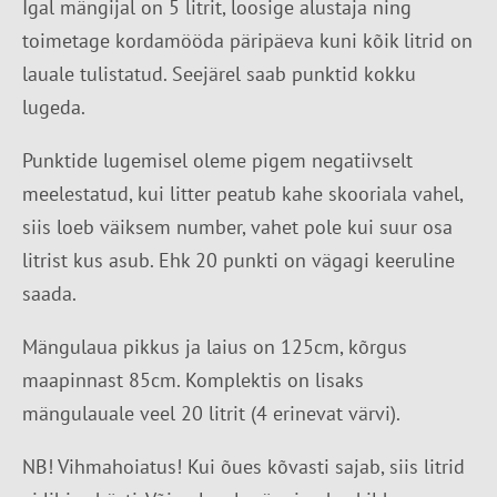
Igal mängijal on 5 litrit, loosige alustaja ning
toimetage kordamööda päripäeva kuni kõik litrid on
lauale tulistatud. Seejärel saab punktid kokku
lugeda.
Punktide lugemisel oleme pigem negatiivselt
meelestatud, kui litter peatub kahe skooriala vahel,
siis loeb väiksem number, vahet pole kui suur osa
litrist kus asub. Ehk 20 punkti on vägagi keeruline
saada.
Mängulaua pikkus ja laius on 125cm, kõrgus
maapinnast 85cm. Komplektis on lisaks
mängulauale veel 20 litrit (4 erinevat värvi).
NB! Vihmahoiatus! Kui õues kõvasti sajab, siis litrid