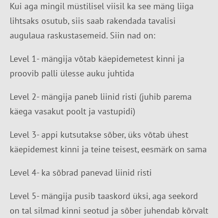
Kui aga mingil müstilisel viisil ka see mäng liiga
lihtsaks osutub, siis saab rakendada tavalisi
augulaua raskustasemeid. Siin nad on:
Level 1- mängija võtab käepidemetest kinni ja
proovib palli ülesse auku juhtida
Level 2- mängija paneb liinid risti (juhib parema
käega vasakut poolt ja vastupidi)
Level 3- appi kutsutakse sõber, üks võtab ühest
käepidemest kinni ja teine teisest, eesmärk on sama
Level 4- ka sõbrad panevad liinid risti
Level 5- mängija pusib taaskord üksi, aga seekord
on tal silmad kinni seotud ja sõber juhendab kõrvalt