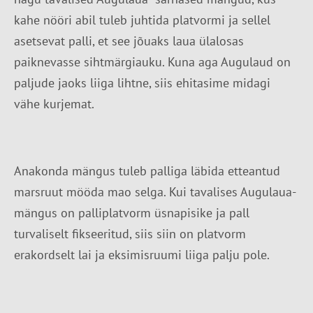
kahe nööri abil tuleb juhtida platvormi ja sellel
asetsevat palli, et see jõuaks laua ülalosas
paiknevasse sihtmärgiauku. Kuna aga Augulaud on
paljude jaoks liiga lihtne, siis ehitasime midagi
vähe kurjemat.
Anakonda mängus tuleb palliga läbida etteantud
marsruut mööda mao selga. Kui tavalises Augulaua-
mängus on palliplatvorm üsnapisike ja pall
turvaliselt fikseeritud, siis siin on platvorm
erakordselt lai ja eksimisruumi liiga palju pole.