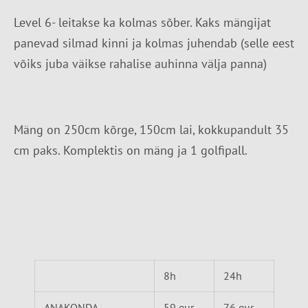
Level 6- leitakse ka kolmas sõber. Kaks mängijat
panevad silmad kinni ja kolmas juhendab (selle eest
võiks juba väikse rahalise auhinna välja panna)
Mäng on 250cm kõrge, 150cm lai, kokkupandult 35
cm paks. Komplektis on mäng ja 1 golfipall.
8h
24h
ANAKONDA
59 eur
76 eur