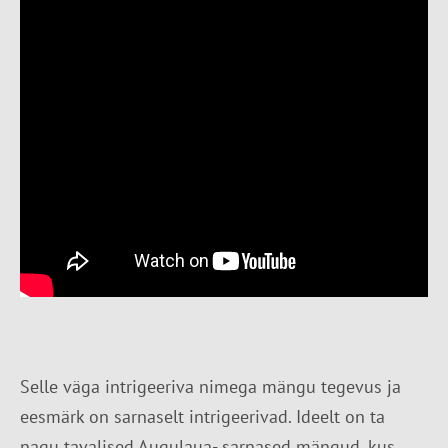
Selle väga intrigeeriva nimega mängu tegevus ja
eesmärk on sarnaselt intrigeerivad. Ideelt on ta
nagu tavalised Augulaua- sarnased mängud, kus