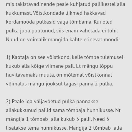
mis takistavad nende peale kuhjatud pallikestel alla
kukkumast. Võistkondade liikmed hakkavad
kordamööda pulkasid välja tõmbama. Kui oled
pulka juba puutunud, siis enam vahetada ei tohi.
Nüüd on võimalik mängida kahte erinevat moodi:
1) Kaotaja on see võistkond, kelle tõmbe tulemusel
kukub alla kõige viimane pall. Et mängu lõppu
huvitavamaks muuta, on mõlemal võistkonnal
võimalus mängu jooksul tagasi panna 2 pulka.
2) Peale iga väljavõetud pulka pannakse
allakukkunud pallid sama tõmbaja hunnikusse. Nt
mängija 1 tõmbab- alla kukub 5 palli. Need 5
lisatakse tema hunnikusse. Mängija 2 tõmbab- alla