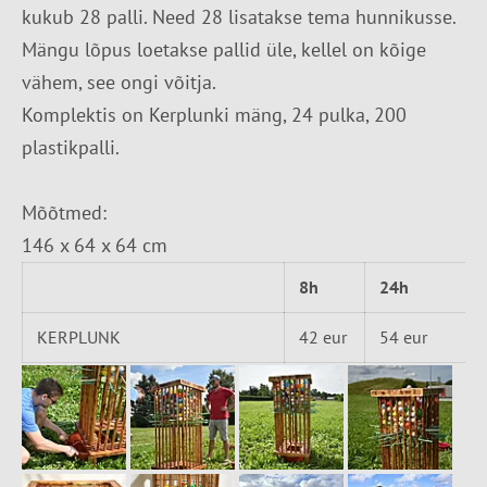
kukub 28 palli. Need 28 lisatakse tema hunnikusse.
Mängu lõpus loetakse pallid üle, kellel on kõige
vähem, see ongi võitja.
Komplektis on Kerplunki mäng, 24 pulka, 200
plastikpalli.
Mõõtmed:
146 x 64 x 64 cm
8h
24h
KERPLUNK
42 eur
54 eur