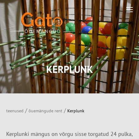
KERPLUNK
/
/
teenused
õuemängude rent
Kerplunk
Kerplunki mängus on võrgu sisse torgatud 24 pulka,